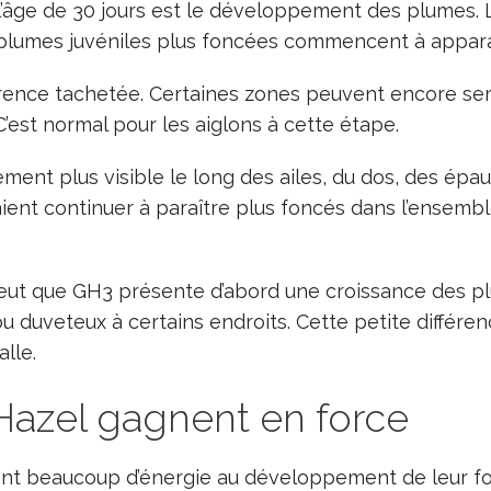
l’âge de 30 jours est le développement des plumes.
plumes juvéniles plus foncées commencent à apparaît
nce tachetée. Certaines zones peuvent encore semb
C’est normal pour les aiglons à cette étape.
nt plus visible le long des ailes, du dos, des épaul
ent continuer à paraître plus foncés dans l’ensembl
peut que GH3 présente d’abord une croissance des 
 duveteux à certains endroits. Cette petite différen
lle.
Hazel gagnent en force
ent beaucoup d’énergie au développement de leur for