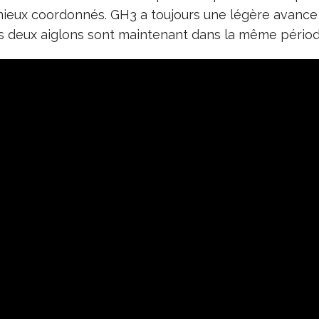
et mieux coordonnés. GH3 a toujours une légère avan
les deux aiglons sont maintenant dans la même pério