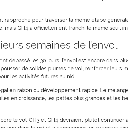
ent rapproché pour traverser la même étape généra
, mais GH4 a officiellement franchi le même seuil im
sieurs semaines de l’envol
nt dépassé les 30 jours, l’envol est encore dans plu
ousser de solides plumes de vol, renforcer leurs mu
ur les activités futures au nid.
négal en raison du développement rapide. Le mélange
ailes en croissance, les pattes plus grandes et les b
ore le vol. GH3 et GH4 devraient plutôt continuer à
antage dans le nid et à commencer les premiers exerc