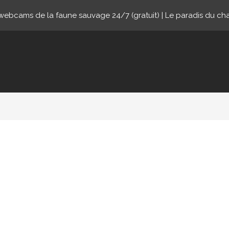
ebcams de la faune sauvage 24/7 (gratuit) | Le paradis du ch
nline.com