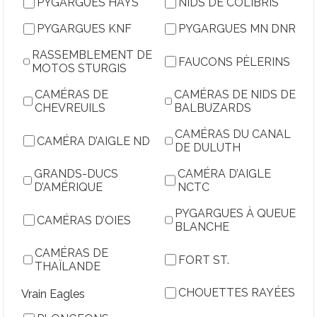
PYGARGUES HAYS
NIDS DE COLIBRIS
PYGARGUES KNF
PYGARGUES MN DNR
RASSEMBLEMENT DE
FAUCONS PÈLERINS
MOTOS STURGIS
CAMÉRAS DE
CAMÉRAS DE NIDS DE
CHEVREUILS
BALBUZARDS
CAMÉRAS DU CANAL
CAMÉRA D’AIGLE ND
DE DULUTH
GRANDS-DUCS
CAMÉRA D’AIGLE
D’AMÉRIQUE
NCTC
PYGARGUES À QUEUE
CAMÉRAS D’OIES
BLANCHE
CAMÉRAS DE
FORT ST.
THAÏLANDE
CHOUETTES RAYÉES
Vrain Eagles