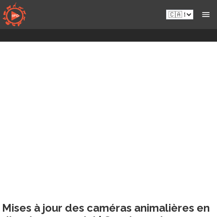
Skip
fr-
to
ca.sportsmansparadiseonline.com
content
Mises à jour des caméras animalières en