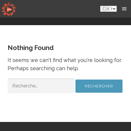
Skip
fr-
to
ca.sportsmansparadiseonline.com
content
Nothing Found
It seems we can't find what you're looking for.
Perhaps searching can help.
RECHERCHER :