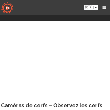
Skip
fr-
to
ca.sportsmansparadiseonline.com
content
Caméras de cerfs – Observez les cerfs