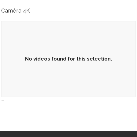
–
No videos found for this selection.
Caméra 4K
No videos found for this selection.
–
No videos found for this selection.