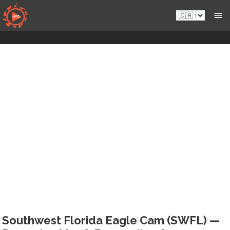
Skip
fr-
to
ca.sportsmansparadiseonline.com
content
Southwest Florida Eagle Cam (SWFL) —