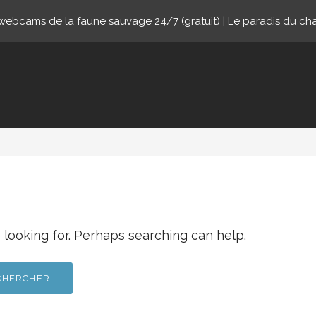
ebcams de la faune sauvage 24/7 (gratuit) | Le paradis du ch
nline.com
 looking for. Perhaps searching can help.