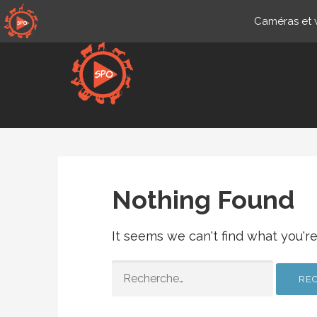
Skip
Caméras et w
to
content
fr-ca.sportsmansparadiseo
Nothing Found
It seems we can't find what you're
RECHERCHER :