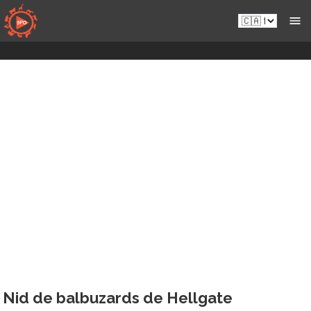
Skip
fr-
to
ca.sportsmansparadiseonline.com
content
Nid de balbuzards de Hellgate