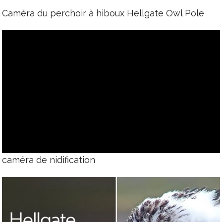
Caméra du perchoir à hiboux Hellgate Owl Pole
caméra de nidification