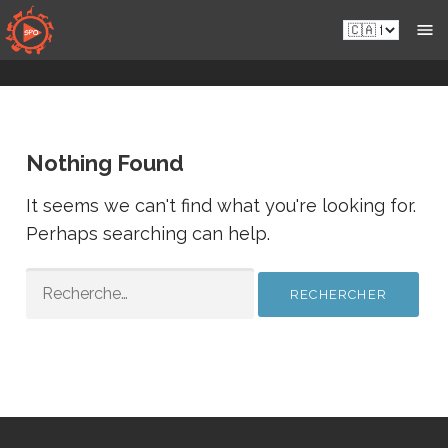
Skip
fr-
to
ca.sportsmansparadiseonline.com
content
Nothing Found
It seems we can't find what you're looking for.
Perhaps searching can help.
RECHERCHER :