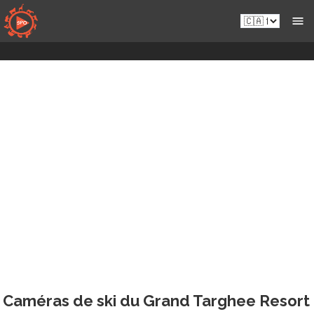
Skip
fr-
to
ca.sportsmansparadiseonline.com
content
Caméras de ski du Grand Targhee Resort