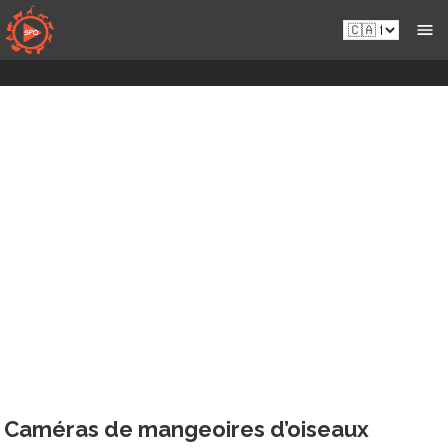
Skip
fr-
to
ca.sportsmansparadiseonline.com
content
Caméras de mangeoires d’oiseaux