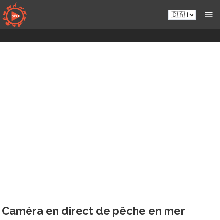
Skip
fr-
to
ca.sportsmansparadiseonline.com
content
Caméra en direct de pêche en mer