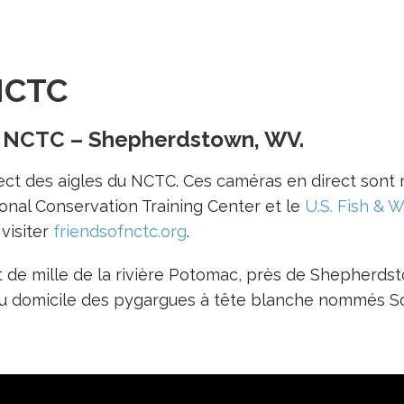
NCTC
u NCTC – Shepherdstown, WV.
ect des aigles du NCTC. Ces caméras en direct sont 
ional Conservation Training Center et le
U.S. Fish & W
 visiter
friendsofnctc.org
.
rt de mille de la rivière Potomac, près de Shepherdst
t du domicile des pygargues à tête blanche nommés Sco