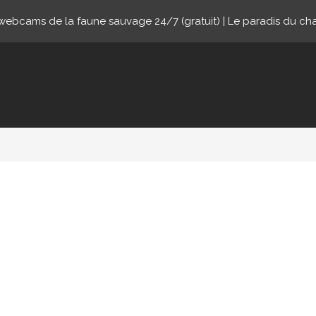
ebcams de la faune sauvage 24/7 (gratuit) | Le paradis du ch
nline.com