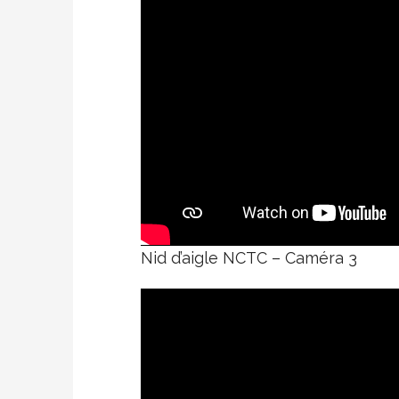
Nid d’aigle NCTC – Caméra 3