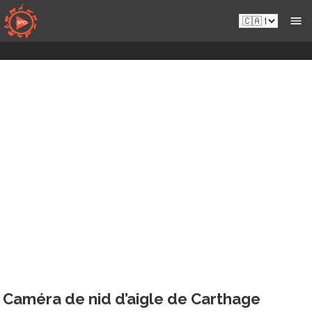
Skip
fr-
to
ca.sportsmansparadiseonline.com
content
Caméra de nid d’aigle de Carthage